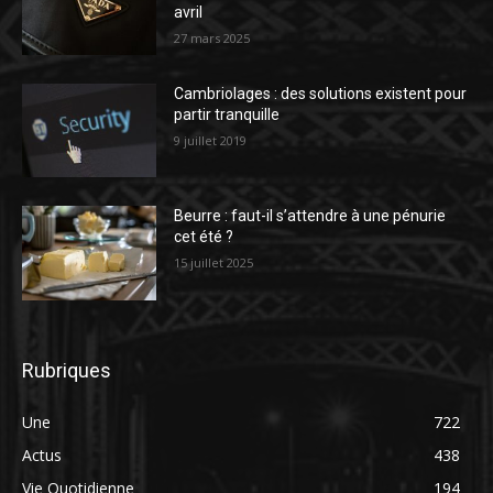
avril
27 mars 2025
Cambriolages : des solutions existent pour
partir tranquille
9 juillet 2019
Beurre : faut-il s’attendre à une pénurie
cet été ?
15 juillet 2025
Rubriques
Une
722
Actus
438
Vie Quotidienne
194